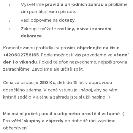
Vysvětlíme
pravidla přírodních zahrad
a přiblížíme,
čím pomáhají vám i přírodě.
Rádi odpovíme na
dotazy
.
Zakoupit můžete
rostliny, osiva i zahradní
dekorace
.
Komentovanou prohlídku si, prosím,
objednejte na čísle
+420602756165
. Podle možností vás provedeme ve
všední
den i o víkendu
. Pokud telefon nezvedneme, nejspíš zrovna
zahradničíme. Zavoláme ale určitě zpět.
0 Kč
Cena za osobu je
25
, děti do 15 let v doprovodu
dospělého zdarma. V ceně vstupu je i nápoj, aby se vám
krásně sedělo v altánu a zahradu jste si užili naplno. :)
Minimální počet jsou 4 osoby nebo prostě 4 vstupné
. :)
Pro
větší skupiny a zájezdy
po dohodě rádi zajistíme
občerstvení.