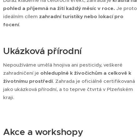
Důraz klademe na celoroční efekt, zahrada je
krásná na
pohled a příjemná na žití každý měsíc v roce.
Je proto
ideálním cílem
zahradní turistiky nebo lokací pro
focení
.
Ukázková přírodní
Nepoužíváme umělá hnojiva ani pesticidy, veškeré
zahradničení je
ohleduplné k živočichům a celkově k
životnímu prostředí
. Zahrada je oficiálně certifikovaná
jako ukázková přírodní, a to teprve čtvrtá v Plzeňském
kraji.
Akce a workshopy