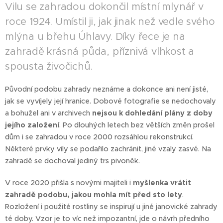
Vilu se zahradou dokončil místní mlynář v
roce 1924. Umístil ji, jak jinak než vedle svého
mlýna u břehu Úhlavy. Díky řece je na
zahradě krásná půda, příznivá vlhkost a
spousta živočichů.
Původní podobu zahrady neznáme a dokonce ani není jisté,
jak se vyvíjely její hranice. Dobové fotografie se nedochovaly
a bohužel ani v archivech
nejsou k dohledání plány z doby
jejího založení
. Po dlouhých letech bez větších změn prošel
dům i se zahradou v roce 2000 rozsáhlou rekonstrukcí.
Některé prvky vily se podařilo zachránit, jiné vzaly zasvé. Na
zahradě se dochoval jediný trs pivoněk.
V roce 2020 přišla s novými majiteli i
myšlenka vrátit
zahradě podobu, jakou mohla mít před sto lety
.
Rozložení i použité rostliny se inspirují u jiné janovické zahrady
té doby. Vzor je to víc než impozantní, jde o návrh předního